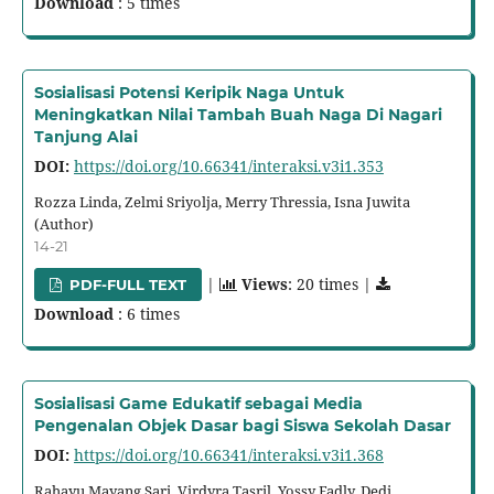
Download
: 5 times
Sosialisasi Potensi Keripik Naga Untuk
Meningkatkan Nilai Tambah Buah Naga Di Nagari
Tanjung Alai
DOI:
https://doi.org/10.66341/interaksi.v3i1.353
Rozza Linda, Zelmi Sriyolja, Merry Thressia, Isna Juwita
(Author)
14-21
|
Views
: 20 times |
PDF-FULL TEXT
Download
: 6 times
Sosialisasi Game Edukatif sebagai Media
Pengenalan Objek Dasar bagi Siswa Sekolah Dasar
DOI:
https://doi.org/10.66341/interaksi.v3i1.368
Rahayu Mayang Sari, Virdyra Tasril, Yossy Fadly, Dedi