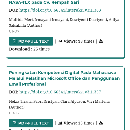
NASA-TLX pada CV. Rempah Sari
DOI:
https://doi.org/10.66341/interaksi.v3i1.363
Mufrida Meri, Irmayani Irmayani, Desriyenti Desriyenti, Alifya
Salsabilla (Author)
01-07
|
Views
: 18 times |
PDF-FULL TEXT
Download
: 25 times
Peningkatan Kompetensi Digital Pada Mahasiswa
Melalui Pelatihan Microsoft Office dan Penggunaan
Email Profesional
DOI:
https://doi.org/10.66341/interaksi.v3i1.357
Helza Triana, Febri Dristyan, Clara Alyuson, Vivi Marlena
(Author)
08-13
|
Views
: 15 times |
PDF-FULL TEXT