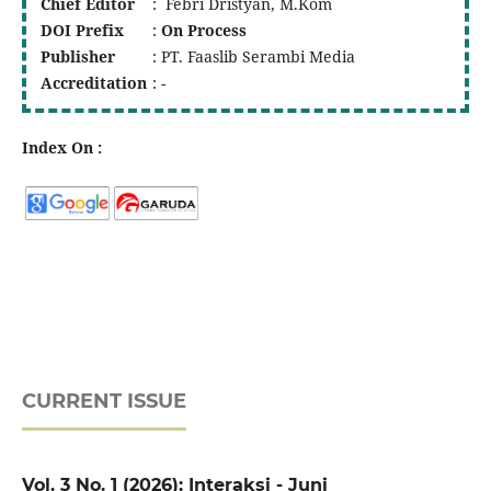
Chief Editor
: Febri Dristyan, M.Kom
DOI
Prefix
:
On Process
Publisher
: PT. Faaslib Serambi Media
Accreditation
: -
Index On :
CURRENT ISSUE
Vol. 3 No. 1 (2026): Interaksi - Juni