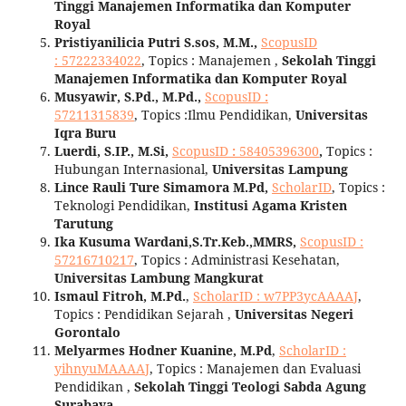
Tinggi Manajemen Informatika dan Komputer
Royal
Pristiyanilicia Putri S.sos, M.M.,
ScopusID
: 57222334022
, Topics : Manajemen ,
Sekolah Tinggi
Manajemen Informatika dan Komputer Royal
Musyawir, S.Pd., M.Pd.,
ScopusID
:
57211315839
, Topics :Ilmu Pendidikan,
Universitas
Iqra Buru
Luerdi, S.IP., M.Si,
ScopusID
:
58405396300
,
Topics :
Hubungan Internasional,
Universitas Lampung
Lince Rauli Ture Simamora M.Pd,
ScholarID
, Topics :
Teknologi Pendidikan,
Institusi Agama Kristen
Tarutung
Ika Kusuma Wardani,S.Tr.Keb.,MMRS,
ScopusID :
57216710217
, Topics : Administrasi Kesehatan,
Universitas Lambung Mangkurat
Ismaul Fitroh, M.Pd.
,
ScholarID : w7PP3ycAAAAJ
,
Topics : Pendidikan Sejarah ,
Universitas Negeri
Gorontalo
Melyarmes Hodner Kuanine, M.Pd
,
ScholarID :
yihnyuMAAAAJ
, Topics : Manajemen dan Evaluasi
Pendidikan ,
Sekolah Tinggi Teologi Sabda Agung
Surabaya