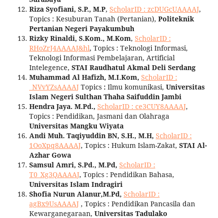
Riza Syofiani, S.P., M.P
,
ScholarID : zcDUGcUAAAAJ
,
Topics : Kesuburan Tanah (Pertanian),
Politeknik
Pertanian Negeri Payakumbuh
Rizky Rinaldi, S.Kom., M.Kom
,
ScholarID :
RHoZrJ4AAAAJ&hl
, Topics : Teknologi Informasi,
Teknologi Informasi Pembelajaran, Artificial
Intelegence,
STAI Raudhatul Akmal Deli Serdang
Muhammad Al Hafizh, M.I.Kom,
ScholarID :
_NVvYZsAAAAJ
Topics
:
Ilmu komunikasi,
Universitas
Islam Negeri Sulthan Thaha Saifuddin Jambi
Hendra Jaya. M.Pd.,
ScholarID : ce3CUY8AAAAJ
,
Topics : Pendidikan, Jasmani dan Olahraga
Universitas Mangku Wiyata
Andi Muh. Taqiyuddin BN, S.H., M.H,
ScholarID :
1OoXpq8AAAAJ
, Topics : Hukum Islam-Zakat,
STAI Al-
Azhar Gowa
Samsul Amri, S.Pd., M.Pd,
ScholarID :
T0_Xg3QAAAAJ
, Topics : Pendidikan Bahasa,
Universitas Islam Indragiri
Shofia Nurun Alanur,M.Pd,
ScholarID :
agBx9UsAAAAJ
, Topics : Pendidikan Pancasila dan
Kewarganegaraan,
Universitas Tadulako