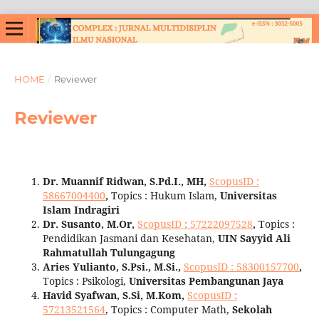
HOME
/
Reviewer
Reviewer
Dr. Muannif Ridwan, S.Pd.I., MH,
ScopusID :
58667004400
,
Topics : Hukum Islam,
Universitas
Islam Indragiri
Dr. Susanto, M.Or,
ScopusID
:
57222097528
,
Topics :
Pendidikan Jasmani dan Kesehatan,
UIN Sayyid Ali
Rahmatullah Tulungagung
Aries Yulianto, S.Psi., M.Si.,
ScopusID : 58300157700
,
Topics : Psikologi,
Universitas Pembangunan Jaya
Havid Syafwan, S.Si, M.Kom,
ScopusID
:
57213521564
, Topics : Computer Math,
Sekolah