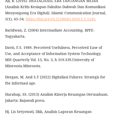
Aji, R. (2016). DIGITALISASI, ERA TANTANGAN MEDIA
(Analisis Kritis Kesiapan Fakultas Dakwah Dan Komunikasi
Menyongsong Era Digital). Islamic Communication Journal,
1(1), 43–54.
https://doi.org/10.21580/icj.2016.1.1.1245
.
Baridwan, Z. (2004) Intermadiate Accounting. BPFE-
Yogyakarta.
Davis, F.S. 1989. Perceived Usefulness, Perceived Ease of
Use, and Acceptance of Information System Technology.
MIS Quarterly Vol. 13, No. 3, h 319-339.University of
Minessota.Minessota.
Deegan, M. And S.T (2022) Digitaliasi Fulures: Strategis for
the informasi age.
Harahap, SS. (2013) Analisis Kinerja Keuangan Oerusahaan.
Jakarta: Rajawali press.
Hj. Lis Setyowati, Dkk, Analisis Laporan Keuangan