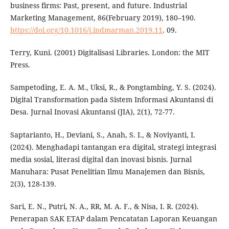
business firms: Past, present, and future. Industrial
Marketing Management, 86(February 2019), 180–190.
https://doi.org/10.1016/j.indmarman.2019.11
. 09.
Terry, Kuni. (2001) Digitalisasi Libraries. London: the MIT
Press.
Sampetoding, E. A. M., Uksi, R., & Pongtambing, Y. S. (2024).
Digital Transformation pada Sistem Informasi Akuntansi di
Desa. Jurnal Inovasi Akuntansi (JIA), 2(1), 72-77.
Saptarianto, H., Deviani, S., Anah, S. I., & Noviyanti, I.
(2024). Menghadapi tantangan era digital, strategi integrasi
media sosial, literasi digital dan inovasi bisnis. Jurnal
Manuhara: Pusat Penelitian Ilmu Manajemen dan Bisnis,
2(3), 128-139.
Sari, E. N., Putri, N. A., RR, M. A. F., & Nisa, I. R. (2024).
Penerapan SAK ETAP dalam Pencatatan Laporan Keuangan