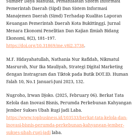
Sumber Daya Manusia, Pemanfaatan Sistem Informasi
Pemerintah Daerah (Sipd) Dan Sistem Informasi
Manajemen Daerah (Simd) Terhadap Kualitas Laporan
Keuangan Pemerintah Daerah Kota Bukittinggi. Jurnal
Menara Ekonomi Penelitian Dan Kajian Ilmiah Bidang
Ekonomi, 8(2), 181–197.
https://doi.org/10.31869/me.v8i2.3738
.
M.F. Hidayahatullah, Nathania Nur Rafidah, Nikmatul
Masruroh, Nur Ika Mauliyah, Strategi Digital Marketing
dengan Instragram dan Tiktok pada Butik DOT.ID. Human
Falah 10, No.1 Januari-Juni 2023, 132.
Nugroho, Irwan Djoko. (2025, February 06). Berkat Tata
Kelola dan Inovasi Bisnis, Perumda Perkebunan Kahyangan
Jember Sukses Ubah Rugi Jadi Laba.
https://www.topbusiness.id/103533/berkat-tata-kelola-dan-
inovasi-bisnis-perumda-perkebunan-kahyangan-jember-
sukses-ubah-rugi-jadi
laba.